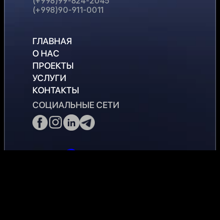
(+998)99-824-2045
(+998)90-911-0011
a
r
c
h
b
i
g
s
t
a
r
@
g
m
a
i
l
.
c
o
m
ГЛАВНАЯ
О НАС
ПРОЕКТЫ
УСЛУГИ
КОНТАКТЫ
СОЦИАЛЬНЫЕ СЕТИ
©2026 "BIG STAR PROJECT" MChJ - Все 
права защищены. 
Лицензия № АЛ 001906