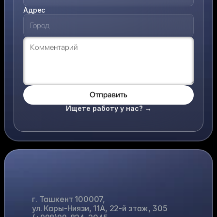
Адрес
Отправить
Ищете работу у нас? →
Н
А
Ш
О
Ф
И
С
г. Ташкент 100007,
ул. ​Кары-Ниязи, 11А​, 22-й этаж, 305