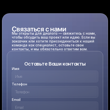
С
в
я
з
а
т
ь
с
я
с
н
а
м
и
Мы открыты для диалога — свяжитесь с нами, 
чтобы обсудить ваш проект или идею. Если вы 
заказчик или хотите присоединиться к нашей 
команде как специалист, оставьте свои 
контакты, и мы обязательно ответим вам.
Оставьте Ваши контакты
Имя
Телефон
Email