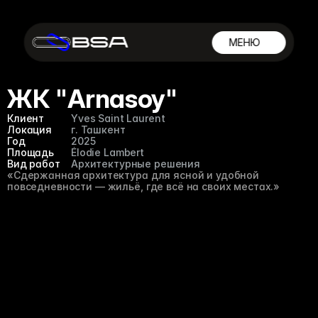
МЕНЮ
ЖК "Arnasoy" 
Клиент
Yves Saint Laurent
Локация
г. Ташкент 
Год  
2025
Площадь
Élodie Lambert
Вид работ
Архитектурные решения
«Сдержанная архитектура для ясной и удобной 
повседневности — жильё, где всё на своих местах.»