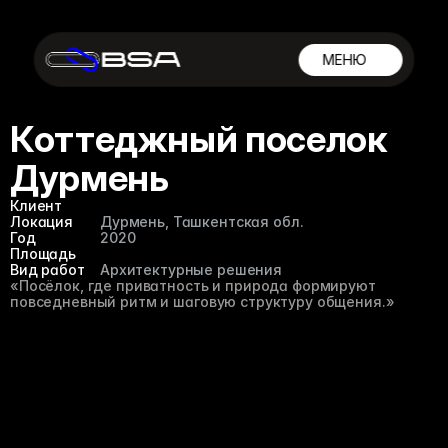
МЕНЮ
Коттеджный поселок 
Дурмень
Клиент
Локация
Дурмень, Ташкентская обл. 
Год  
2020
Площадь
Вид работ
Архитектурные решения
«Посёлок, где приватность и природа формируют 
повседневный ритм и шаговую структуру общения.»