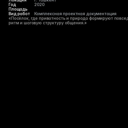
Год  
2020
Площадь
Вид работ
Комплексная проектная документация
«Посёлок, где приватность и природа формируют повсе
ритм и шаговую структуру общения.»
Коттеджный посёлок предполагает индивидуальные 
дома с общими зелёными коридорами, местами для 
отдыха и базовой инфраструктурой. Планировка 
обеспечивает приватность участков при сохранении 
общественного пространства и маршрутов.
С
в
Мы отк
или ид
как сп