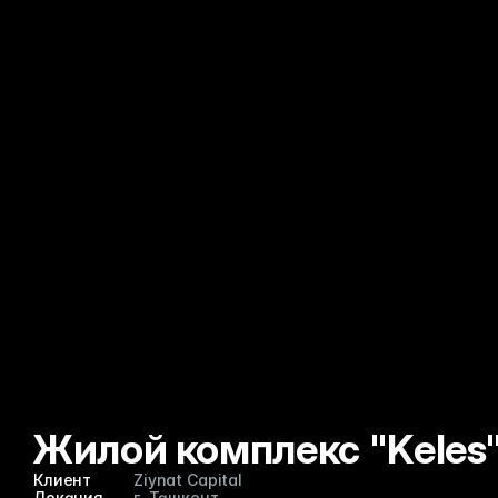
Жилой комплекс "Keles"
Клиент
Ziynat Capital
Локация
г. Ташкент 