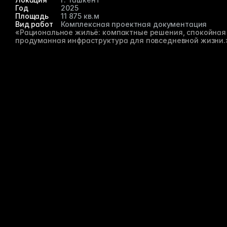
Год  
2025
Площадь
11 875 кв.м
Вид работ
Комплексная проектная документация
«Рациональное жильё: компактные решения, спокойная 
продуманная инфраструктура для повседневной жизни.
ЖК «Ziynat» представляет собой комплекс современного
городского жилья, ориентированный на семейный 
формат проживания. В основе планировочных решений —
рациональное использование участка, оптимальная 
ориентация квартир и удобная пешеходная логистика.
С
в
Мы отк
или ид
как сп