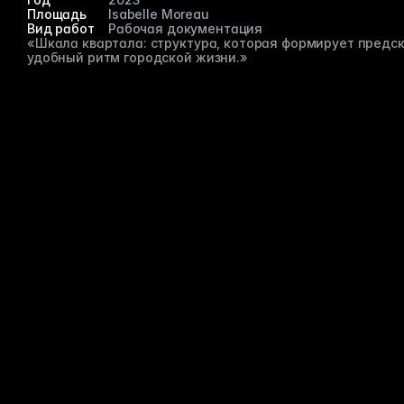
Площадь
Isabelle Moreau
Вид работ
Рабочая документация 
«Шкала квартала: структура, которая формирует предск
удобный ритм городской жизни.»
Проект «Город» ориентирован на создание жилой среды
полного цикла с инфраструктурой — школы, магазины, 
общественные зоны и парки. Планировка кварталов 
рассчитана на создание понятных пешеходных 
маршрутов и логичной транспортной организации.
С
в
Мы отк
или ид
как сп
Имя